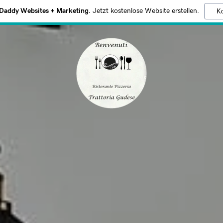
addy Websites + Marketing.
Jetzt kostenlose Website erstellen.
Ko