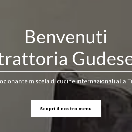
Benvenuti
trattoria Gudes
zionante miscela di cucine internazionali alla T
Scopri il nostro menu