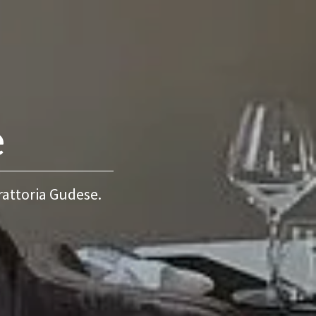
e
rattoria Gudese.